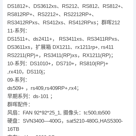
DS1812+、DS3612xs、RS212、RS812、RS812+、
RS812RP+、RS2212+、RS2212RP+、
RS3412RPxs、RS412xs、RS412RPxs；群晖212
11-系列：
DS1511+、ds2411+， RS3411xs、RS3411RPxs、
DS3611xs，扩展箱 DX1211、rx1211rp+, rs411
RS2211(RP)+，RS3411(RP)xs，RX1211(RP)；
10-系列：DS1010+，DS710+，RS810(RP)+
,rx410，DS110j；
09-系列：
ds509+ ，rs409,rs409RP+,rx4；
早期系列：ds-101 ；
群晖配件：
风扇：FAN 92*92*25_1, 摄像头：tc500,tb500
硬盘：SVN3400—400G，sat5210-480G,HAS5300-
16TB