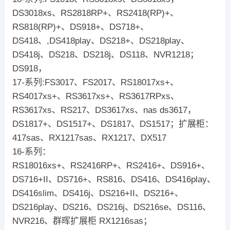
DS3018xs、RS2818RP+、RS2418(RP)+、
RS818(RP)+、DS918+、DS718+、
DS418、,DS418play、DS218+、DS218play、
DS418j、DS218、DS218j、DS118、NVR1218；
DS918，
17-系列:FS3017、FS2017、RS18017xs+、
RS4017xs+、RS3617xs+、RS3617RPxs、
RS3617xs、RS217、DS3617xs、nas ds3617，
DS1817+、DS1517+、DS1817、DS1517；扩展柜：
417sas、RX1217sas、RX1217、DX517
16-系列：
RS18016xs+、RS2416RP+、RS2416+、DS916+、
DS716+II、DS716+、RS816、DS416、DS416play、
DS416slim、DS416j、DS216+II、DS216+、
DS216play、DS216、DS216j、DS216se、DS116、
NVR216、群晖扩展柜 RX1216sas；