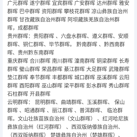
广元群晖 遂宁群晖 宜宾群晖 广安群晖 达州群晖 雅安
群晖 巴中群晖 资阳群晖 攀枝花群晖 凉山彝族自治州
群晖 甘孜藏族自治州群晖 阿坝藏族羌族自治州群
晖，成都群晖
贵州群晖：贵阳群晖 、六盘水群晖、遵义群晖、安顺
群晖、铜仁群晖、毕节群晖。 黔南群晖 、黔西南群
晖、贵州黔东南群晖
重庆群晖 合川群晖 南川群晖 潼南群晖 铜梁群晖 长寿
群晖 璧山群晖 荣昌群晖 綦江群晖 大足群晖 武隆群晖
垫江群晖 奉节群晖 丰都群晖 城口群晖 巫溪群晖 云阳
群晖 酉阳群晖 巫山群晖 梁平群晖 彭水群晖 秀山群晖
石柱群晖 开县群晖
云明群晖： 昆明群晖、曲靖群晖、玉溪群晖、 保山
群晖 、昭通群晖 、丽江群晖 、普洱群晖、 临沧群
晖。文山壮族苗族自治州（文山群晖） 、红河哈尼族
彝族自治州（红河群晖） 、西双版纳傣族自治州、
（西双版纳群晖） 楚雄彝族自治州（楚雄群晖）、