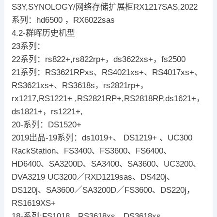
S3Y,SYNOLOGY/网络存储扩展柜RX1217SAS,2022
系列：hd6500 ，RX6022sas
4.2-群晖历史机型
23系列：
22系列：rs822+,rs822rp+，ds3622xs+，fs2500
21系列：RS3621RPxs、RS4021xs+、RS4017xs+、
RS3621xs+、RS3618s，rs2821rp+，
rx1217,RS1221+ ,RS2821RP+,RS2818RP,ds1621+，
ds1821+，rs1221+,
20-系列：DS1520+
2019出品-19系列：ds1019+、 DS1219+ 、UC300
RackStation、FS3400、FS3600、FS6400、
HD6400、SA3200D、SA3400、SA3600、UC3200、
DVA3219 UC3200／RXD1219sas、DS420j、
DS120j、SA3600／SA3200D／FS3600、DS220j，
RS1619XS+
18-系列:FS1018、RS3618xs、DS3618xs，