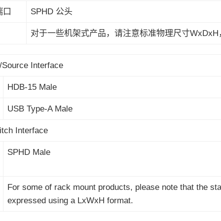
端口
SPHD 公头
对于一些机架式产品，请注意标准物理尺寸WxDxH
Source Interface
HDB-15 Male
USB Type-A Male
tch Interface
SPHD Male
For some of rack mount products, please note that the s
expressed using a LxWxH format.