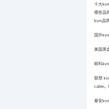
十大k
哪些品
kvm品
国外kvm
美国黑盒，
邮科kvm
联想 kvm
cable
秦安kvm