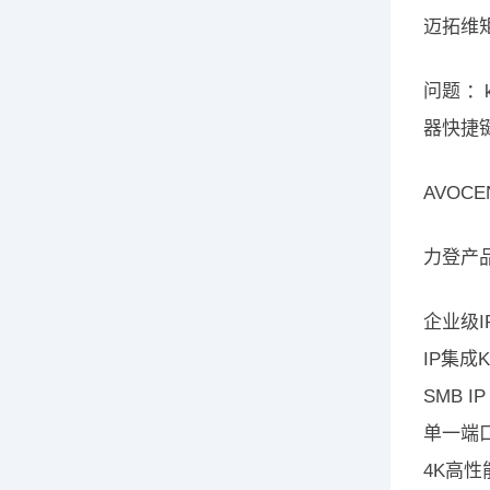
迈拓维矩 
问题 ：
器快捷键
AVOCE
力登产品线
企业级I
IP集成
SMB I
单一端口
4K高性