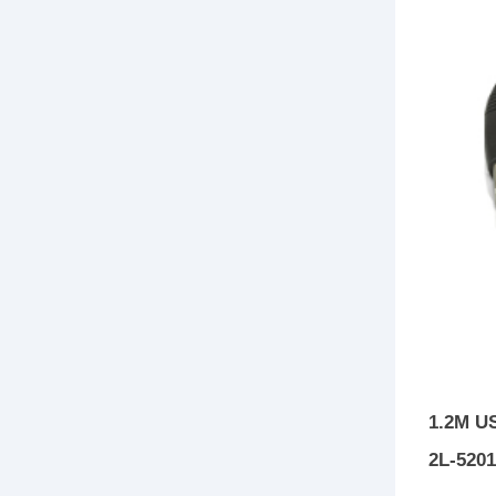
1.2M 
2L-520