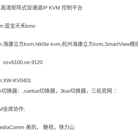
08,高清矩阵式双通道IP KVM 控制平台
vm:蓝宝天禾kmv
:海康立方kvm,hikfile kvm,杭州海康立方kvm,SmartView模
，ssv6100,se-9120
:XW-KV0401
m切换器：,santuo切换器，3tuo切换器，三拓官网 ：
M坐席协作:
MediaComm 美凯， 魅视，铁力山