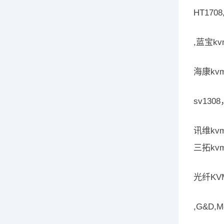
HT17
,蓝宝k
海康kvm
sv1308
讯维kvm
三拓kv
光纤KV
,G&D,