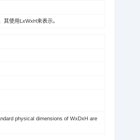
，其使用LxWxH来表示。
tandard physical dimensions of WxDxH are