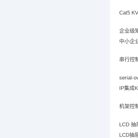
Cat5 
企业级
中小企业
串行控
seria
IP集成
机架控
LCD 
LCD抽