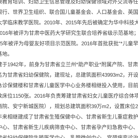
康教育培训、妇幼卫生信息管理及妇幼保健领域对外交流等
银行、世界卫生组织、联合国儿童基金会、人口基金会、英
大学临床教学医院。2010年、2015年先后被确定为华中科
2016年被评为甘肃中医药大学研究生联合培养省级示范基地；
15年被评为母婴友好项目示范医院。2016年首批获批“*儿童
基地。
建于1942年，前身为甘肃省立兰州*助产职业*附属产院、甘
为甘肃省妇幼保健院，建现址，总建筑面积43993m2，开设
急诊保健楼和甘肃省儿童医学中心业务楼相继投入使用，目前总建筑
放床位1150张。2016年负责筹建甘肃省妇女儿童医疗综合
西院、安宁新城医院），规划总建筑面积39万m2，设置床位23
年来相继建成了甘肃省生殖保健中心、甘肃省新生儿重症救
中心、甘肃省新生儿疾病筛查中心、甘肃省孕产妇急救中心
肃省妇幼保健院生殖医学中心、乳腺微创中心、宫颈病变诊