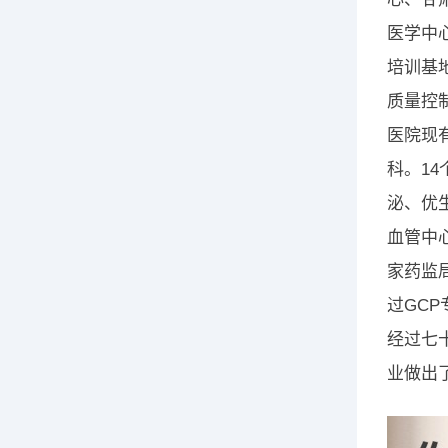
医学中
培训基
质量控
医院现
科。1
泌、优
血管中
家药监
过GC
经过七
业做出