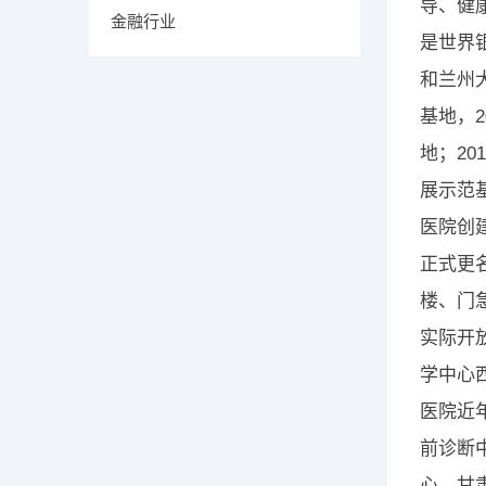
导、健
金融行业
是世界
和兰州
基地，
地；20
展示范
医院创
正式更名
楼、门
实际开
学中心
医院近
前诊断
心、甘