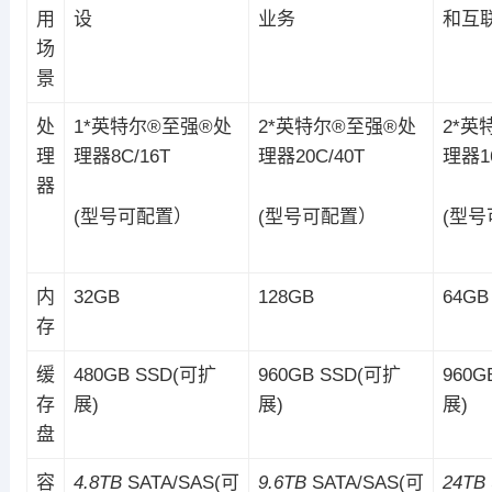
用
设
业务
和互
场
景
处
1*英特尔®至强®处
2*英特尔®至强®处
2*英
理
理器8C/16T
理器20C/40T
理器16
器
(型号可配置）
(型号可配置）
(型
内
32GB
128GB
64GB
存
缓
480GB SSD(可扩
960GB SSD(可扩
960G
存
展)
展)
展)
盘
容
4.8TB
SATA/SAS(可
9.6TB
SATA/SAS(可
24TB