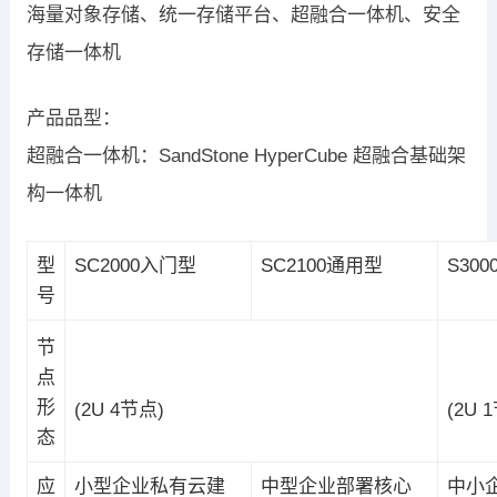
海量对象存储、统一存储平台、超融合一体机、安全
存储一体机
产品品型：
超融合一体机：SandStone HyperCube 超融合基础架
构一体机
型
SC2000入门型
SC2100通用型
S30
号
节
点
形
(2U 4节点)
(2U 
态
应
小型企业私有云建
中型企业部署核心
中小