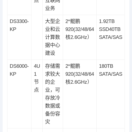
点
互联网
业务
DS3300-
大型企
2*鲲鹏
1.92TB
KP
业和云
920(32/48/64
SSD40TB
计算数
核2.6GHz）
SATA/SAS
据中心
建设
DS6000-
4U
存储需
2*鲲鹏
180TB
KP
1
求较大
920(32/48/64
SATA/SAS
节
的企
核2.6GHz）
点
业，可
存放冷
数据或
备份容
灾