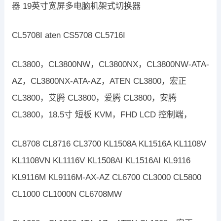
器 19英寸宽屏多电脑机架式切换器
CL5708I aten CS5708 CL5716I
CL3800，CL3800NW，CL3800NX，CL3800NW-ATA-
AZ，CL3800NX-ATA-AZ，ATEN CL3800，宏正
CL3800，艾腾 CL3800，爱腾 CL3800，安腾
CL3800，18.5寸 短板 KVM，FHD LCD 控制端，
CL8708 CL8716 CL3700 KL1508A KL1516A KL1108V
KL1108VN KL1116V KL1508AI KL1516AI KL9116
KL9116M KL9116M-AX-AZ CL6700 CL3000 CL5800
CL1000 CL1000N CL6708MW