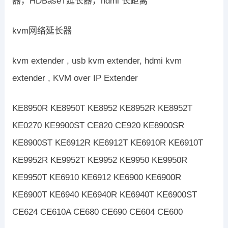
器，HDBaseT延长器，hdmi 长距离
kvm网络延长器
kvm extender , usb kvm extender, hdmi kvm
extender , KVM over IP Extender
KE8950R KE8950T KE8952 KE8952R KE8952T
KE0270 KE9900ST CE820 CE920 KE8900SR
KE8900ST KE6912R KE6912T KE6910R KE6910T
KE9952R KE9952T KE9952 KE9950 KE9950R
KE9950T KE6910 KE6912 KE6900 KE6900R
KE6900T KE6940 KE6940R KE6940T KE6900ST
CE624 CE610A CE680 CE690 CE604 CE600