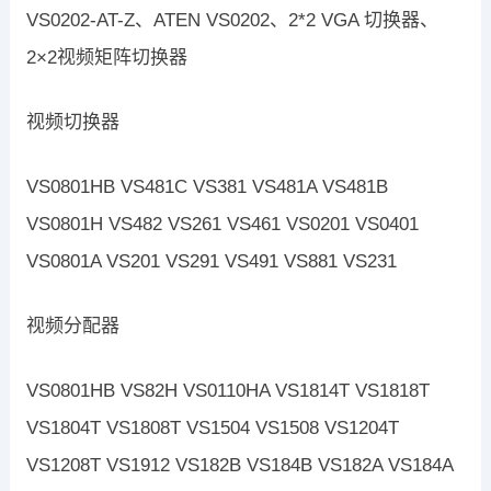
VS0202-AT-Z、ATEN VS0202、2*2 VGA 切换器、
2×2视频矩阵切换器
视频切换器
VS0801HB VS481C VS381 VS481A VS481B
VS0801H VS482 VS261 VS461 VS0201 VS0401
VS0801A VS201 VS291 VS491 VS881 VS231
视频分配器
VS0801HB VS82H VS0110HA VS1814T VS1818T
VS1804T VS1808T VS1504 VS1508 VS1204T
VS1208T VS1912 VS182B VS184B VS182A VS184A