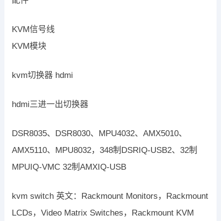
配件
KVM信号线
KVM模块
kvm切换器 hdmi
hdmi三进一出切换器
DSR8035、DSR8030、MPU4032、AMX5010、
AMX5110、MPU8032，348制DSRIQ-USB2、32制
MPUIQ-VMC 32制AMXIQ-USB
kvm switch 英文：Rackmount Monitors，Rackmount
LCDs，Video Matrix Switches，Rackmount KVM