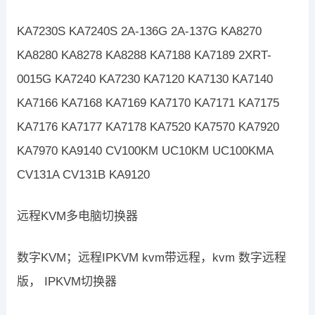
KA7230S KA7240S 2A-136G 2A-137G KA8270
KA8280 KA8278 KA8288 KA7188 KA7189 2XRT-
0015G KA7240 KA7230 KA7120 KA7130 KA7140
KA7166 KA7168 KA7169 KA7170 KA7171 KA7175
KA7176 KA7177 KA7178 KA7520 KA7570 KA7920
KA7970 KA9140 CV100KM UC10KM UC100KMA
CV131A CV131B KA9120
远程KVM多电脑切换器
数字KVM；远程IPKVM kvm带远程，kvm 数字远程
版， IPKVM切换器